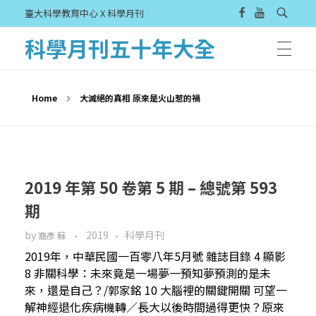
臺大科學教育中心 X 科學月刊
科學月刊五十年大全
Home
大滅絕的真相 原來是火山惹的禍
2019 年第 50 卷第 5 期 – 總號第 593
期
by
2019
科學月刊
裔彥 蘇
2019年，中華民國一百零八年5月號 雜誌目錄 4 顯影
8 非關科學：未來竟是一場夢一預知夢預測的是未
來，還是自己？/郭家銘 10 大腦裡的關鍵開關 可望一
解神經退化疾病機轉／長大以後時間過得更快？原來