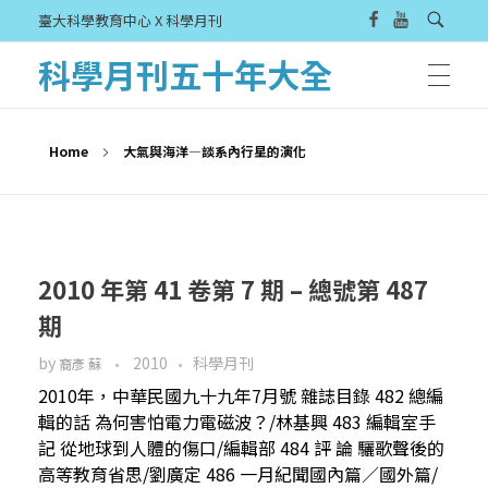
臺大科學教育中心 X 科學月刊
科學月刊五十年大全
Home
大氣與海洋—談系內行星的演化
2010 年第 41 卷第 7 期 – 總號第 487
期
by
2010
科學月刊
裔彥 蘇
2010年，中華民國九十九年7月號 雜誌目錄 482 總編
輯的話 為何害怕電力電磁波？/林基興 483 編輯室手
記 從地球到人體的傷口/編輯部 484 評 論 驪歌聲後的
高等教育省思/劉廣定 486 一月紀聞國內篇／國外篇/