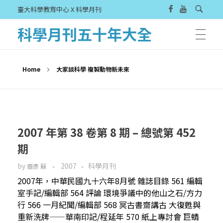
臺大科學教育中心 X 科學月刊
科學月刊五十年大全
Home
大家談科學 複製動物新未來
2007 年第 38 卷第 8 期 – 總號第 452
期
by
2007
科學月刊
裔彥 蘇
2007年，中華民國九十六年8月號 雜誌目錄 561 編輯
室手記/編輯部 564 評論 環境爭議中的他山之石/方力
行 566 一月紀聞/編輯部 568 冥古書齋講古 大復甦與
重新洗牌——華南印記/程延年 570 紙上專討會 巨蜻