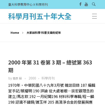
臺大科學教育中心 X 科學月刊
科學月刊五十年大全
Home
大家談科學 科普文章的紀年
2000 年第 31 卷第 3 期 – 總號第 363
期
by
2000
科學月刊
裔彥 蘇
1970年，中華民國八十九年3月號 雜誌目錄 187 編輯
室手記/蔡耀明 190 評論 從大處著眼—談宏觀理念的
建立/馬志欽 192 一月紀聞196 材料科學專輯/程一麟
198 認識不鏽鋼/蕭玉祥 205 高清淨合金的發展與應