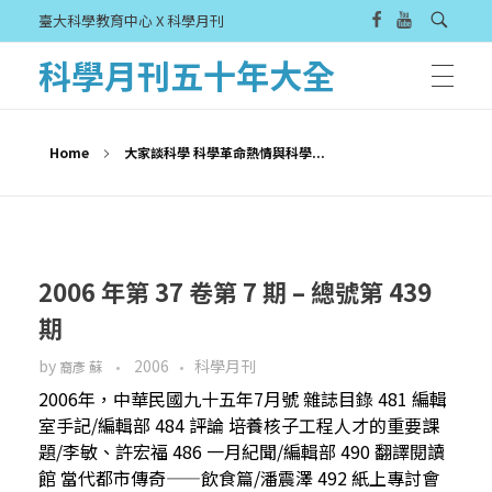
臺大科學教育中心 X 科學月刊
科學月刊五十年大全
Home
大家談科學 科學革命熱情與科學...
2006 年第 37 卷第 7 期 – 總號第 439
期
by
2006
科學月刊
裔彥 蘇
2006年，中華民國九十五年7月號 雜誌目錄 481 編輯
室手記/編輯部 484 評論 培養核子工程人才的重要課
題/李敏、許宏福 486 一月紀聞/編輯部 490 翻譯閱讀
館 當代都市傳奇——飲食篇/潘震澤 492 紙上專討會