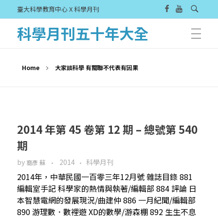
臺大科學教育中心 X 科學月刊
科學月刊五十年大全
Home
大家談科學 有關聯不代表有因果
2014 年第 45 卷第 12 期 – 總號第 540
期
by
2014
科學月刊
裔彥 蘇
2014年，中華民國一百零三年12月號 雜誌目錄 881
編輯室手記 科學家的熱情與執著/編輯部 884 評論 日
本智慧電網的發展現況/曲建仲 886 一月紀聞/編輯部
890 游理數．數裡遊 XD的數學/游森棚 892 生生不息