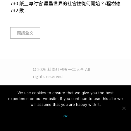
730 紙上專討會 蟲蟲世界的社會性從何開始？/程樹德
732 數 ...
閱讀全文
© 2026 科學月刊五十年大全 All
rights reserved.
We use cookies to ensure that we give you the best
experience on our website. If you continue to use this site we
will assume that you are happy with it.
Ok