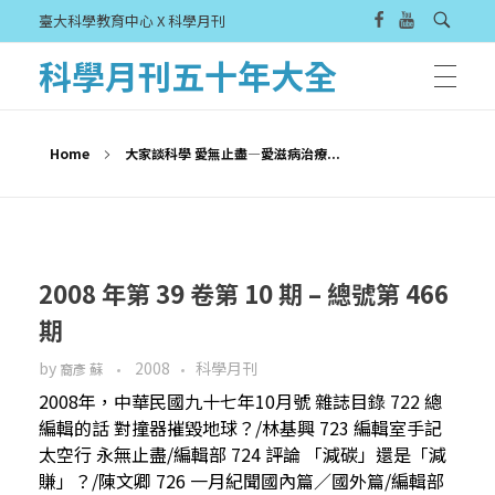
臺大科學教育中心 X 科學月刊
科學月刊五十年大全
Home
大家談科學 愛無止盡—愛滋病治療...
2008 年第 39 卷第 10 期 – 總號第 466
期
by
2008
科學月刊
裔彥 蘇
2008年，中華民國九十七年10月號 雜誌目錄 722 總
編輯的話 對撞器摧毀地球？/林基興 723 編輯室手記
太空行 永無止盡/編輯部 724 評論 「減碳」還是「減
賺」？/陳文卿 726 一月紀聞國內篇／國外篇/編輯部