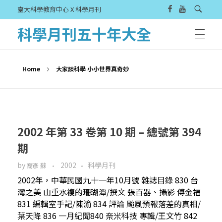
臺大科學教育中心 X 科學月刊
科學月刊五十年大全
Home
大家談科學 小小世界真奇妙
2002 年第 33 卷第 10 期 – 總號第 394
期
by
2002
科學月刊
裔彥 蘇
2002年，中華民國九十一年10月號 雜誌目錄 830 台
灣之美 山重水複的珊瑚潭/撰文 張百器、攝影 傅金福
831 編輯室手記/陳渝 834 評論 颱風預報落差的真相/
葉天降 836 一月紀聞840 奈米科技 專輯/王文竹 842