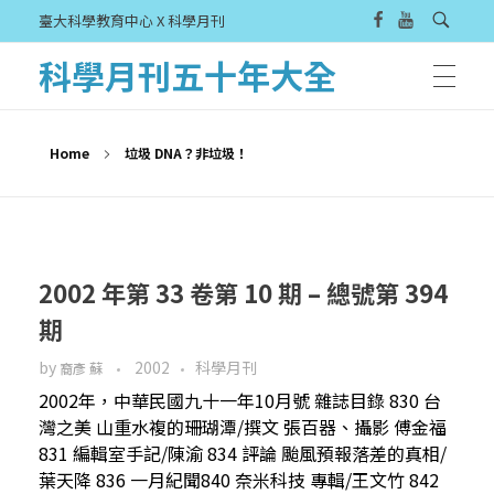
臺大科學教育中心 X 科學月刊
科學月刊五十年大全
Home
垃圾 DNA？非垃圾！
2002 年第 33 卷第 10 期 – 總號第 394
期
by
2002
科學月刊
裔彥 蘇
2002年，中華民國九十一年10月號 雜誌目錄 830 台
灣之美 山重水複的珊瑚潭/撰文 張百器、攝影 傅金福
831 編輯室手記/陳渝 834 評論 颱風預報落差的真相/
葉天降 836 一月紀聞840 奈米科技 專輯/王文竹 842