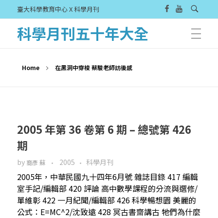
臺大科學教育中心 X 科學月刊
科學月刊五十年大全
Home
在黑洞中穿梭 蔡駿老師訪後感
2005 年第 36 卷第 6 期 – 總號第 426
期
by
2005
科學月刊
裔彥 蘇
2005年，中華民國九十四年6月號 雜誌目錄 417 編輯
室手記/編輯部 420 評論 高中數學課程的分流與選修/
單維彰 422 一月紀聞/編輯部 426 科學暢想園 美麗的
公式：E=MC^2/沈致遠 428 冥古書齋講古 牠們為什麼