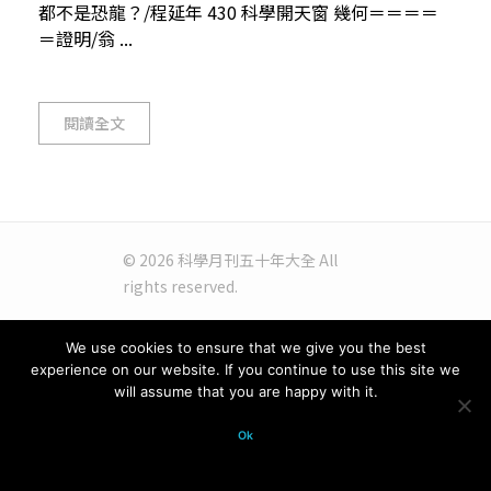
都不是恐龍？/程延年 430 科學開天窗 幾何＝＝＝＝
＝證明/翁 ...
閱讀全文
© 2026 科學月刊五十年大全 All
rights reserved.
We use cookies to ensure that we give you the best
experience on our website. If you continue to use this site we
will assume that you are happy with it.
Ok