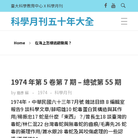
臺大科學教育中心 X 科學月刊
科學月刊五十年大全
Home
在海上怎樣逃避颱風？
1974 年第 5 卷第 7 期 – 總號第 55 期
by
1974
科學月刊
裔彥 蘇
1974年，中華民國六十三年7月號 雜誌目錄 8 編輯室
報告9 談科學文章/薛昭雄10 蛇毒蛋白質構造與其作
用/楊振忠17 蛇是什麼「東西」？/曾長生18 談臺灣的
毒蛇/林仁混22 台灣毒蛇與無毒蛇的齒痕/毛壽先26 蛇
毒的藥理作用/蕭水銀28 毒蛇及其咬傷處理的一些認