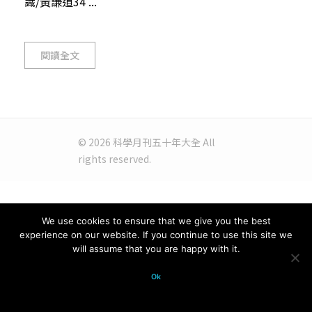
識/黃謙道34 ...
閱讀全文
© 2026 科學月刊五十年大全 All
rights reserved.
We use cookies to ensure that we give you the best
experience on our website. If you continue to use this site we
will assume that you are happy with it.
Ok