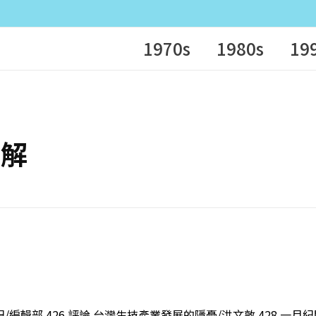
1970s
1980s
19
了解
記/編輯部 426 評論 台灣生技產業發展的隱憂/洪文敦 428 一月