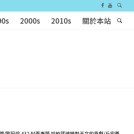
90s
2000s
2010s
關於本站
紀聞/劉冠伶 432 封面專題 哈柏望遠鏡對天文的貢獻/丘宏義