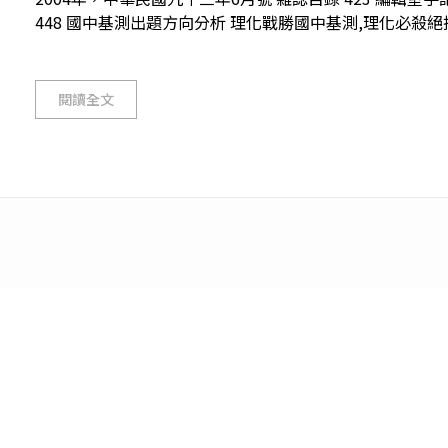
448 國中基測出題方向分析 理化戰勝國中基測,理化必殺絕技/蔡
閱讀全文