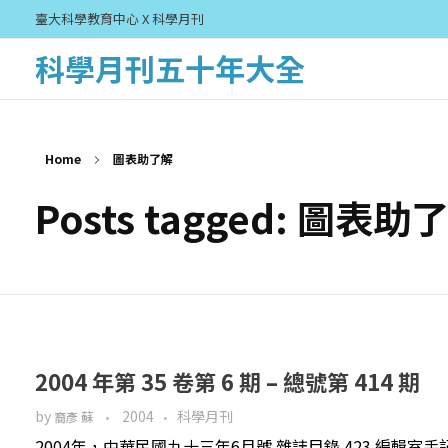
臺大科學教育中心 X 科學月刊
科學月刊五十年大全
Home
圖表助了解
Posts tagged: 圖表助
2004 年第 35 卷第 6 期 – 總號第 414 期
by
2004
科學月刊
裔彥 蘇
2004年，中華民國九十三年6月號 雜誌目錄 423 編輯室手