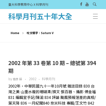
臺大科學教育中心 X 科學月刊
科學月刊五十年大全
Home
咬文嚼字：Saturn V
2002 年第 33 卷第 10 期 – 總號第 394
期
by
2002
科學月刊
裔彥 蘇
2002年，中華民國九十一年10月號 雜誌目錄 830 台
灣之美 山重水複的珊瑚潭/撰文 張百器、攝影 傅金福
831 編輯室手記/陳渝 834 評論 颱風預報落差的真相/
葉天降 836 一月紀聞840 奈米科技 專輯/王文竹 842