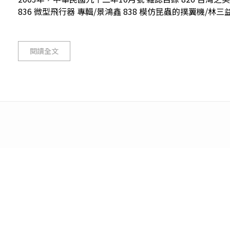
836 微型飛行器 專輯/景鴻鑫 838 模仿昆蟲的撲翼機/林三益 
閱讀全文