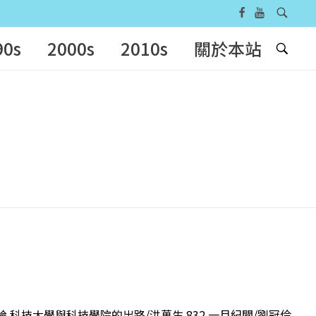
90s
2000s
2010s
關於本站
 評論 科技大學與科技學院的出路/洪萬生 832 一月紀聞/劉冠伶