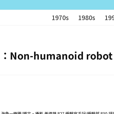
1970s
1980s
19
字：Non-humanoid robot
 海角一樂園/撰文・攝影 黃德雄 827 編輯室手記/編輯部 830