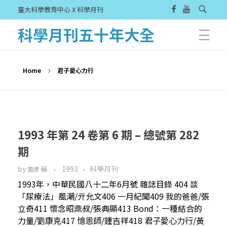
臺大科學教育中心 X 科學月刊
科學月刊五十年大全
Home
君子愛心力行
1993 年第 24 卷第 6 期 – 總號第 282
期
by
1993
科學月刊
裔彥 蘇
1993年，中華民國八十二年6月號 雜誌目錄 404 談
「尿療法」風潮/亓允文406 一月紀聞409 我的爸爸/張
立奇411 懷念昭鼎叔/張典顯413 Bond：一種結合的
力量/劉康克417 憶恩師/鍾吉祥418 君子愛心力行/黃