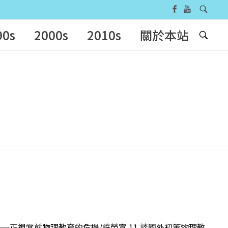
90s
2000s
2010s
關於本站
！──正視當前物理教育的危機/許榮富 11 談國外初等物理教