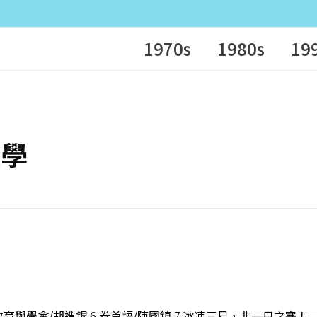
1970s
1980s
19
數學
教育與學會/胡進錕 6 卷首語/陳國鎮 7 冰凍三尺，非一日之寒