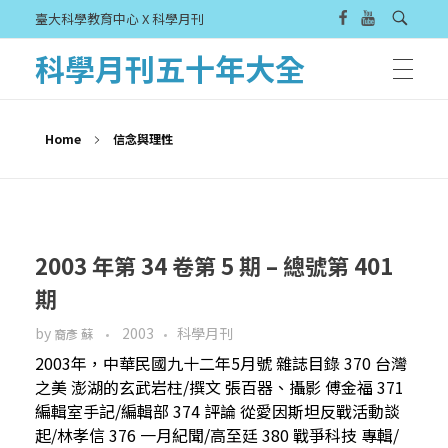
臺大科學教育中心 X 科學月刊
科學月刊五十年大全
Home
信念與理性
2003 年第 34 卷第 5 期 – 總號第 401
期
by
2003
科學月刊
裔彥 蘇
2003年，中華民國九十二年5月號 雜誌目錄 370 台灣
之美 澎湖的玄武岩柱/撰文 張百器、攝影 傅金福 371
編輯室手記/編輯部 374 評論 從愛因斯坦反戰活動談
起/林孝信 376 一月紀聞/高至廷 380 戰爭科技 專輯/