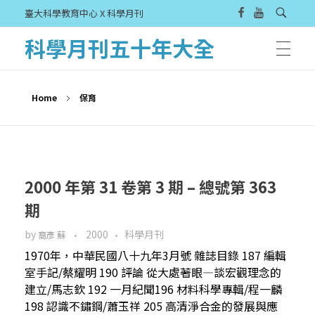
臺大科學教育中心 X 科學月刊
科學月刊五十年大全
Home
保育
2000 年第 31 卷第 3 期 – 總號第 363
期
by
2000
科學月刊
裔彥 蘇
1970年，中華民國八十九年3月號 雜誌目錄 187 編輯
室手記/蔡耀明 190 評論 從大處著眼—談宏觀理念的
建立/馬志欽 192 一月紀聞196 材料科學專輯/程一麟
198 認識不鏽鋼/蕭玉祥 205 高清淨合金的發展與應