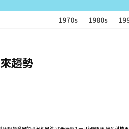
1970s
1980s
19
的未來趨勢
類基因組學發展的現況和展望/武光東652 一月紀聞656 綠色科技專