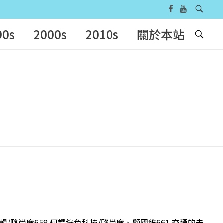
90s
2000s
2010s
關於本站
輯/駱尚廉658 何謂綠色科技/駱尚廉、顧國維661 交通的未