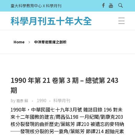
臺大科學教育中心 X 科學月刊
科學月刊五十年大全
Home
中洋脊岩漿庫之剖析
1990 年第 21 卷第 3 期 – 總號第 243
期
by
1990
科學月刊
裔彥 蘇
1990年，中華民國七十九年3月號 雜誌目錄 196 對未
來十二年國教的建言/周昌弘198 一月紀聞/劉康克203
核分裂發現的曲折歷史/葉銘芳 譯210 被遺忘的麥特納
──發現核分裂的另一要角/葉銘芳 節譯214 超鈾元素