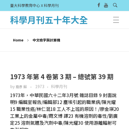
臺大科學教育中心 X 科學月刊
科學月刊五十年大全
Home
中文檢字與計算機
1973 年第 4 卷第 3 期 – 總號第 39 期
by
1973
科學月刊
裔彥 蘇
1973年，中華民國六十二年3月號 雜誌目錄 9 封面說
明9 編輯室報告/編輯部12 塵埃引起的職業病/陳光耀
15 職業性癌/林仁混18 工人不上班的原因！/廖金瑛20
工業上的金屬中毒/周文博 譯23 有機溶劑的毒性/劉廣
定25 溶劑氣體及汽劑中毒/陳光耀30 使用游離輻射可