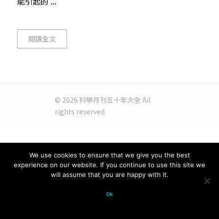
能引起的 ...
閱讀全文
© 2026 科學月刊五十年大全 All
rights reserved.
We use cookies to ensure that we give you the best
experience on our website. If you continue to use this site we
will assume that you are happy with it.
Ok