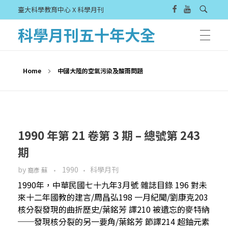
臺大科學教育中心 X 科學月刊
科學月刊五十年大全
Home
中國大陸的空氣污染及酸雨問題
1990 年第 21 卷第 3 期 – 總號第 243
期
by
1990
科學月刊
裔彥 蘇
1990年，中華民國七十九年3月號 雜誌目錄 196 對未
來十二年國教的建言/周昌弘198 一月紀聞/劉康克203
核分裂發現的曲折歷史/葉銘芳 譯210 被遺忘的麥特納
──發現核分裂的另一要角/葉銘芳 節譯214 超鈾元素