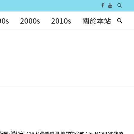
90s
2000s
2010s
關於本站
紀聞/編輯部 426 科學暢想園 美麗的公式：E=MC^2/沈致遠