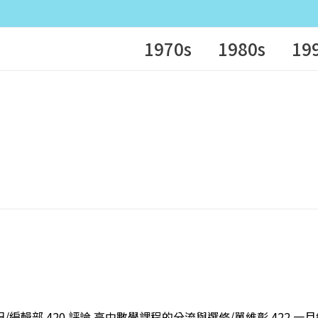
1970s
1980s
19
/編輯部 420 評論 高中數學課程的分流與選修/單維彰 422 一月