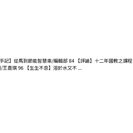
室手記】從馬到節能智慧車/編輯部 84 【評論】十二年國教之課程省
嘉琪 96 【生生不息】溶於水又不 ...