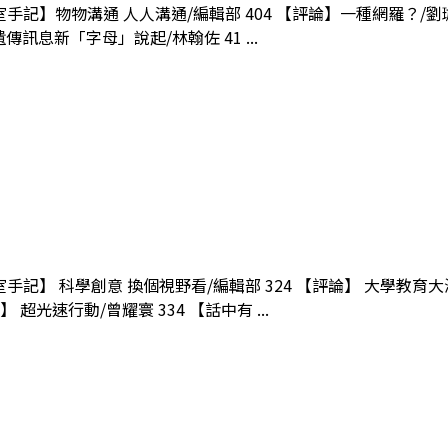
室手記】物物溝通 人人溝通/編輯部 404 【評論】一種網羅？/劉珈
訊息新「字母」說起/林翰佐 41 ...
室手記】 科學創意 換個視野看/編輯部 324 【評論】 大學教育大海
超光速行動/曾耀寰 334 【話中有 ...