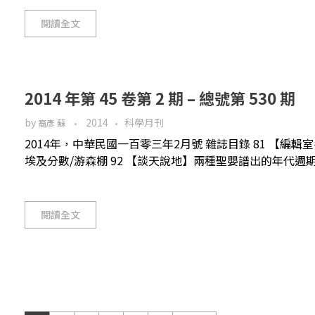
閱讀全文
2014 年第 45 卷第 2 期 – 總號第 530 期
by
2014
科學月刊
裔彥 蘇
2014年，中華民國一百零三年2月號 雜誌目錄 81 【編輯
埃及分數/游森棚 92 【談天說地】兩種聖嬰譜出的年代週期/王
閱讀全文