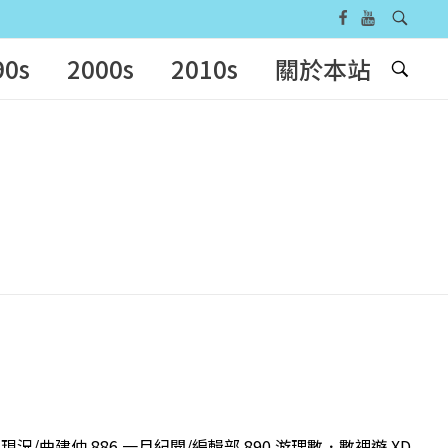
90s
2000s
2010s
關於本站
/曲建仲 886 一月紀聞/編輯部 890 游理數．數裡遊 XD