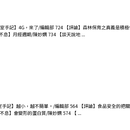
輯室手記】4G，來了/編輯部 724 【評論】森林保育之真義是積極保
】月經週期/陳妙嫻 734 【談天說地 ...
輯室手記】越小，越不簡單。/編輯部 564 【評論】食品安全的把
生不息】會變形的蛋白質/陳妙嫻 574 【 ...