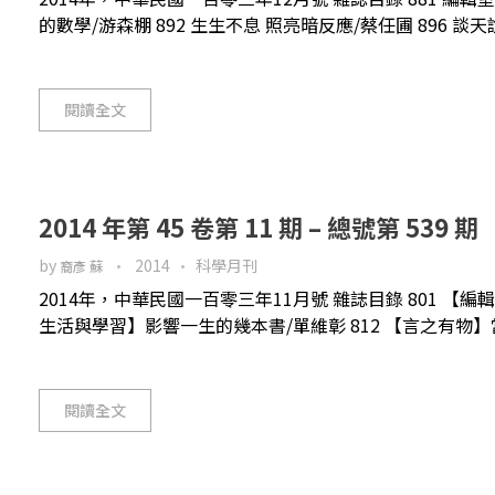
的數學/游森棚 892 生生不息 照亮暗反應/蔡任圃 896 談天
閱讀全文
2014 年第 45 卷第 11 期 – 總號第 539 期
by
2014
科學月刊
裔彥 蘇
2014年，中華民國一百零三年11月號 雜誌目錄 801 【編
生活與學習】影響一生的幾本書/單維彰 812 【言之有物】當量
閱讀全文