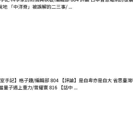
說地 「中洋脊」被誤解的二三事/ ...
輯室手記】格子趣/編輯部 804 【評論】是自卑亦是自大 省思臺灣科
子遇上重力/曾耀寰 816 【話中 ...