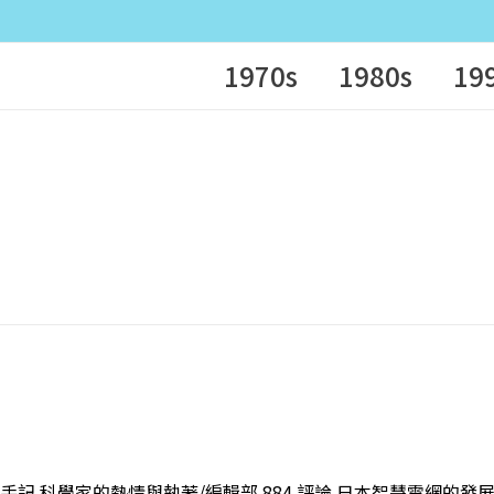
1970s
1980s
19
聞
手記 科學家的熱情與執著/編輯部 884 評論 日本智慧電網的發展現況