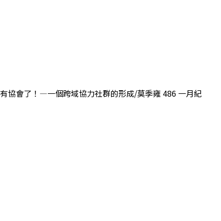
將有協會了！—一個跨域協力社群的形成/莫季雍 486 一月紀