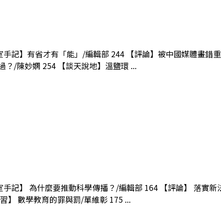
室手記】有省才有「能」/編輯部 244 【評論】被中國媒體畫錯重點
/陳妙嫻 254 【談天說地】溫鹽環 ...
室手記】 為什麼要推動科學傳播？/編輯部 164 【評論】 落實新法
 數學教育的罪與罰/單維彰 175 ...