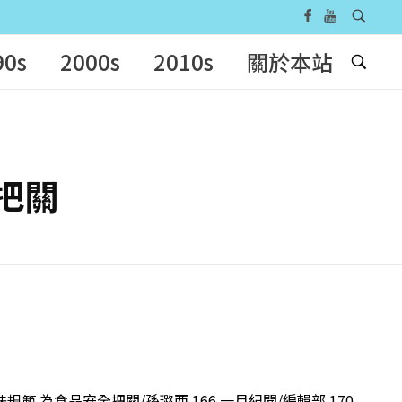
90s
2000s
2010s
關於本站
全把關
規範 為食品安全把關/孫璐西 166 一月紀聞/編輯部 170