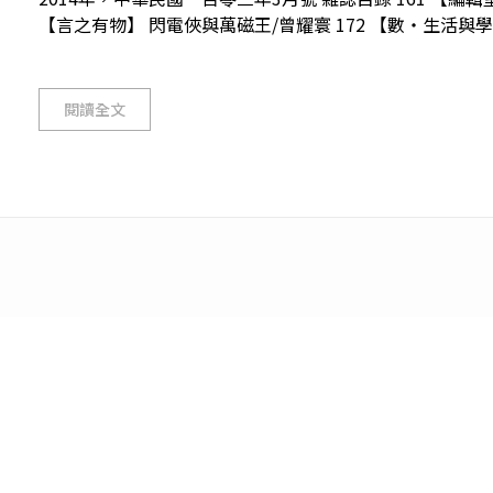
【言之有物】 閃電俠與萬磁王/曾耀寰 172 【數‧生活與學習】
閱讀全文