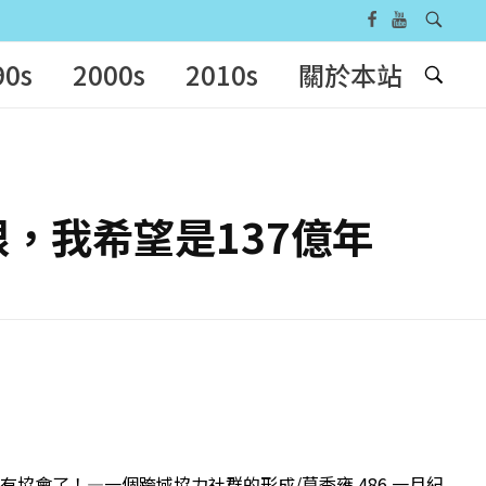
90s
2000s
2010s
關於本站
期限，我希望是137億年
將有協會了！—一個跨域協力社群的形成/莫季雍 486 一月紀