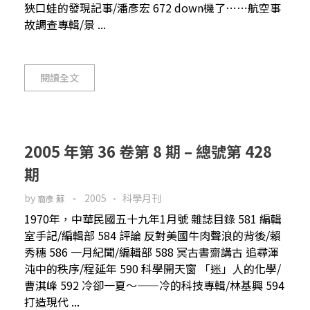
狹口蛙的發現記事/潘彥宏 672 down機了⋯⋯航空事
故調查專輯/景 ...
閱讀全文
2005 年第 36 卷第 8 期 – 總號第 428
期
by
2005
科學月刊
裔彥 蘇
1970年，中華民國五十九年1月號 雜誌目錄 581 編輯
室手記/編輯部 584 評論 反對美國牛肉聲浪的背後/賴
秀穗 586 一月紀聞/編輯部 588 冥古書齋講古 追尋渾
沌中的秩序/程延年 590 科學開天窗 「迷」人的化學/
曹淇峰 592 冷卻一夏～——冷的科技專輯/林基興 594
打造現代 ...