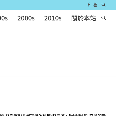
90s
2000s
2010s
關於本站
輯/駱尚廉658 何謂綠色科技/駱尚廉、顧國維661 交通的未