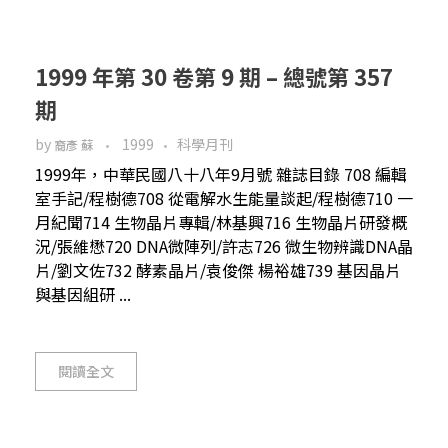
1999 年第 30 卷第 9 期 – 總號第 357
期
by
1999
科學月刊
裔彥 蘇
1999年，中華民國八十八年9月號 雜誌目錄 708 編輯
室手記/程樹德708 從電解水生能量談起/程樹德710 一
月紀聞714 生物晶片專輯/林基興716 生物晶片研發概
況/張維懋720 DNA微陣列/許志726 微生物辨識DNA晶
片/劉文佐732 酵素晶片/袁俊傑 楊裕雄739 基因晶片
與基因組研 ...
閱讀全文