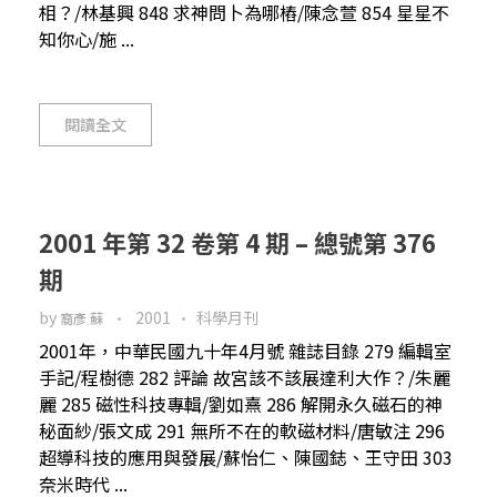
相？/林基興 848 求神問卜為哪樁/陳念萱 854 星星不
知你心/施 ...
閱讀全文
2001 年第 32 卷第 4 期 – 總號第 376
期
by
2001
科學月刊
裔彥 蘇
2001年，中華民國九十年4月號 雜誌目錄 279 編輯室
手記/程樹德 282 評論 故宮該不該展達利大作？/朱麗
麗 285 磁性科技專輯/劉如熹 286 解開永久磁石的神
秘面紗/張文成 291 無所不在的軟磁材料/唐敏注 296
超導科技的應用與發展/蘇怡仁、陳國鋕、王守田 303
奈米時代 ...