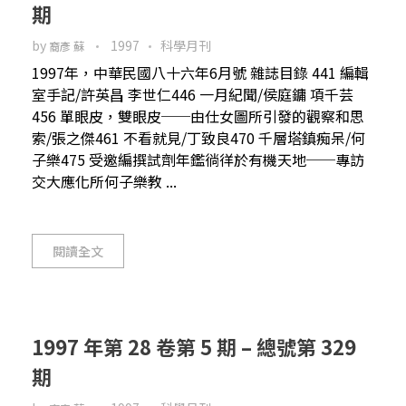
期
by
1997
科學月刊
裔彥 蘇
1997年，中華民國八十六年6月號 雜誌目錄 441 編輯
室手記/許英昌 李世仁446 一月紀聞/侯庭鏞 項千芸
456 單眼皮，雙眼皮──由仕女圖所引發的觀察和思
索/張之傑461 不看就見/丁致良470 千層塔鎮痴呆/何
子樂475 受邀編撰試劑年鑑徜徉於有機天地──專訪
交大應化所何子樂教 ...
閱讀全文
1997 年第 28 卷第 5 期 – 總號第 329
期