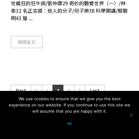
世瘋狂的狂牛病/劉仲康29 奇妙的聽覺世界（一）/林
泰32 名正言順：迷人的分子/何子樂38 科學開講/蔡聰
明43 獵 ...
閱讀全文
First
1
2
3
Last
We use cookies to ensure that we give you the best
experience on our website. If you continue to use this site we
will assume that you are happy with it.
© 2026 科學月刊五十年大全 All
Ok
rights reserved.