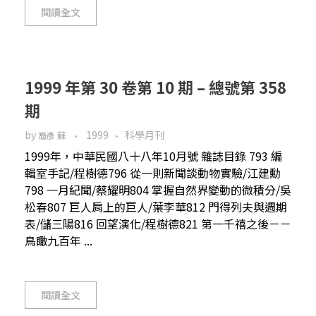
閱讀全文
1999 年第 30 卷第 10 期 – 總號第 358
期
by
1999
科學月刊
裔彥 蘇
1999年，中華民國八十八年10月號 雜誌目錄 793 編
輯室手記/程樹德796 從一則新聞談動物實驗/江建勳
798 一月紀聞/蔡耀明804 掌握自然界變動的微積分/吳
松春807 巨人肩上的巨人/葉李華812 門得列夫與週期
表/儲三陽816 回望演化/程樹德821 第一千禧之後－－
鳥瞰九百年 ...
閱讀全文