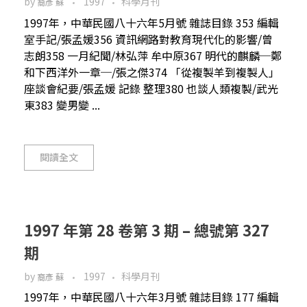
by
1997
科學月刊
裔彥 蘇
1997年，中華民國八十六年5月號 雜誌目錄 353 編輯
室手記/張孟媛356 資訊網路對教育現代化的影響/曾
志朗358 一月紀聞/林弘萍 牟中原367 明代的麒麟─鄭
和下西洋外一章─/張之傑374 「從複製羊到複製人」
座談會紀要/張孟媛 記錄 整理380 也談人類複製/武光
東383 變男變 ...
閱讀全文
1997 年第 28 卷第 3 期 – 總號第 327
期
by
1997
科學月刊
裔彥 蘇
1997年，中華民國八十六年3月號 雜誌目錄 177 編輯