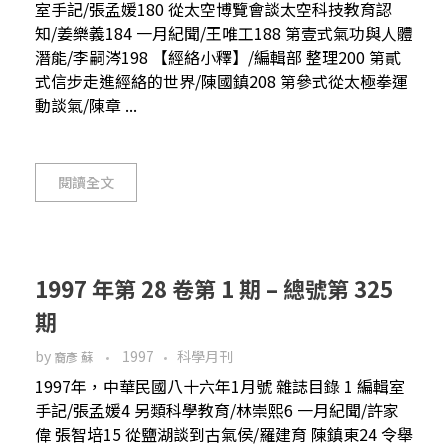
室手記/張孟媛180 從太空博覽會談太空科技教育認
知/姜樂義184 一月紀聞/王唯工188 第壹式氣功與人體
潛能/李嗣涔198 【經絡小釋】/編輯部 整理200 第貳
式信步走進經絡的世界/陳國鎮208 第參式從太極拳運
動談氣/陳章 ...
閱讀全文
1997 年第 28 卷第 1 期 – 總號第 325
期
by
1997
科學月刊
裔彥 蘇
1997年，中華民國八十六年1月號 雜誌目錄 1 編輯室
手記/張孟媛4 另類科學教育/林崇熙6 一月紀聞/許家
偉 張智培15 從鹽湖談到古氣侯/羅建育 陳鎮東24 令舉