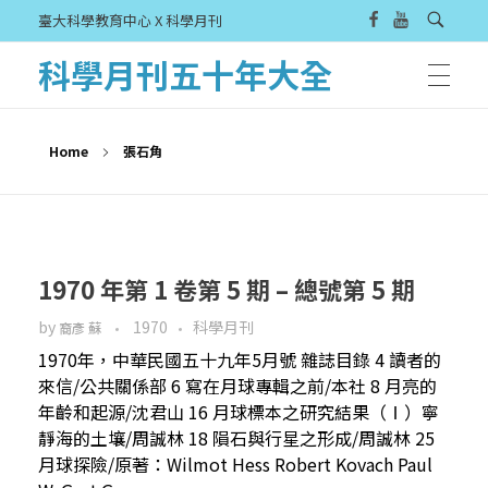
臺大科學教育中心 X 科學月刊
科學月刊五十年大全
Home
張石角
1970 年第 1 卷第 5 期 – 總號第 5 期
by
1970
科學月刊
裔彥 蘇
1970年，中華民國五十九年5月號 雜誌目錄 4 讀者的
來信/公共關係部 6 寫在月球專輯之前/本社 8 月亮的
年齡和起源/沈君山 16 月球標本之研究結果（Ⅰ）寧
靜海的土壤/周誠林 18 隕石與行星之形成/周誠林 25
月球探險/原著：Wilmot Hess Robert Kovach Paul