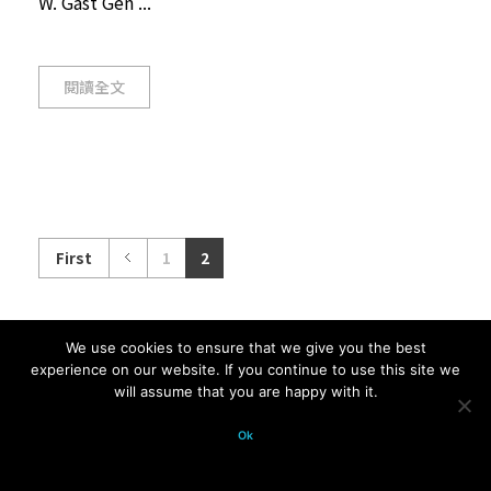
W. Gast Gen ...
閱讀全文
First
1
2
We use cookies to ensure that we give you the best
© 2026 科學月刊五十年大全 All
experience on our website. If you continue to use this site we
will assume that you are happy with it.
rights reserved.
Ok