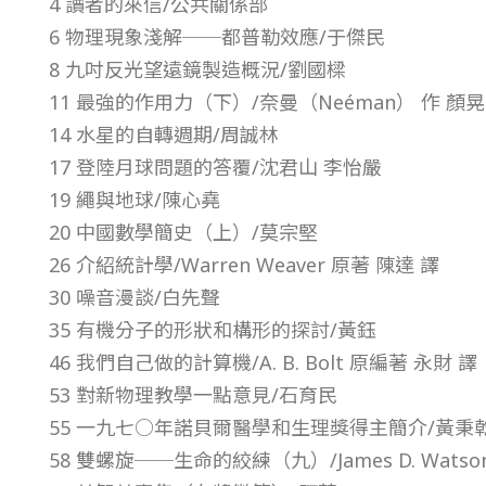
4 讀者的來信/公共關係部
1
6 物理現象淺解──都普勒效應/于傑民
8 九吋反光望遠鏡製造概況/劉國樑
年
11 最強的作用力（下）/奈曼（Neéman） 作 顏晃
14 水星的自轉週期/周誠林
第
17 登陸月球問題的答覆/沈君山 李怡嚴
19 繩與地球/陳心堯
2
20 中國數學簡史（上）/莫宗堅
26 介紹統計學/Warren Weaver 原著 陳達 譯
卷
30 噪音漫談/白先聲
第
35 有機分子的形狀和構形的探討/黃鈺
46 我們自己做的計算機/A. B. Bolt 原編著 永財 譯
3
53 對新物理教學一點意見/石育民
55 一九七○年諾貝爾醫學和生理獎得主簡介/黃秉
期
58 雙螺旋──生命的絞練（九）/James D. Watso