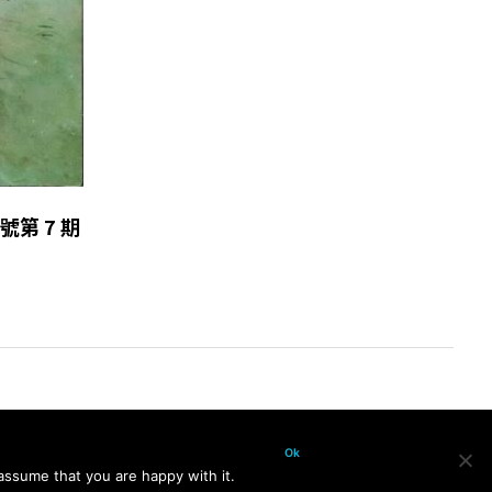
總號第 7 期
Ok
assume that you are happy with it.