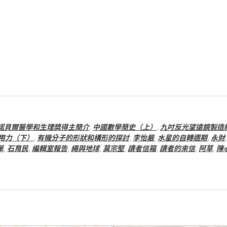
諾貝爾醫學和生理獎得主簡介
,
中國數學簡史（上）
,
九吋反光望遠鏡製造
用力（下）
,
有機分子的形狀和構形的探討
,
李怡嚴
,
水星的自轉週期
,
永財
單
,
石育民
,
編輯室報告
,
繩與地球
,
莫宗堅
,
讀者信箱
,
讀者的來信
,
阿草
,
陳