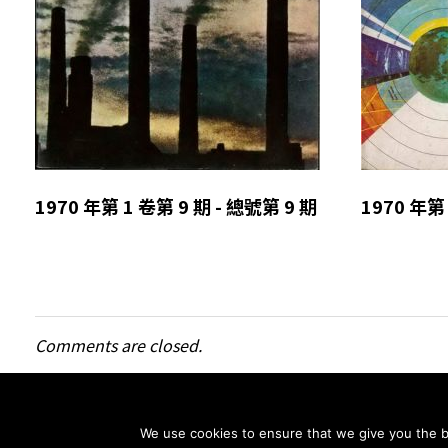
1970 年第 1 卷第 9 期 - 總號第 9 期
1970 年第 
Comments are closed.
We use cookies to ensure that we give you the be