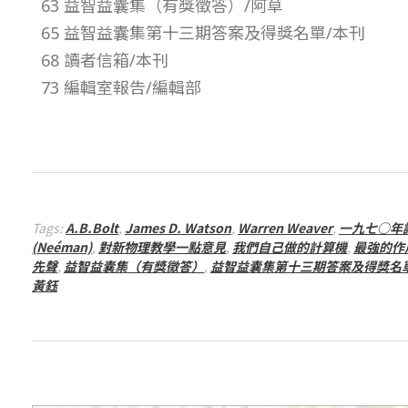
63 益智益囊集（有獎徵答）/阿草
–
65 益智益囊集第十三期答案及得獎名單/本刊
68 讀者信箱/本刊
總
73 編輯室報告/編輯部
號
第
1
Tags:
A.B.Bolt
,
James D. Watson
,
Warren Weaver
,
一九七○年
(Neéman)
,
對新物理教學一點意見
,
我們自己做的計算機
,
最強的作
5
先聲
,
益智益囊集（有獎徵答）
,
益智益囊集第十三期答案及得獎名
黃鈺
期