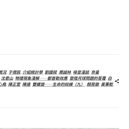
概況
,
于傑民
,
介紹統計學
,
劉國樑
,
周誠林
,
噪音漫談
,
奈曼
,
沈君山
,
物理現象淺解──都普勒效應
,
登陸月球問題的答覆
,
白
心堯
,
陳正萱
,
陳達
,
雙螺旋──生命的絞練（九）
,
顏晃徹
,
黃秉乾
,