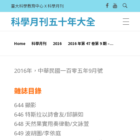
臺大科學教育中心 X 科學月刊
科學月刊五十年大全
Home
科學月刊
2016
2016 年第 47 卷第 9 期 –...
2
2016年，中華民國一百零五年9月號
0
雜誌目錄
1
644 顯影
6
646 特斯拉以詩會友/邱韻如
648 天然果實甩奏律動/文詠萱
年
649 波胡圖/李依庭