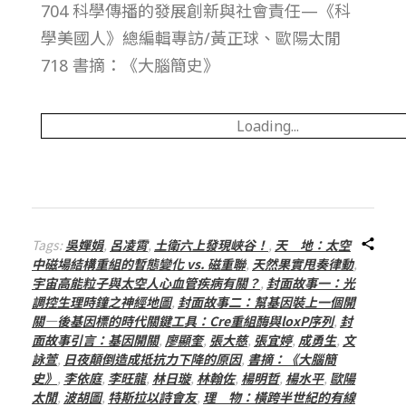
704 科學傳播的發展創新與社會責任—《科
學美國人》總編輯專訪/黃正球、歐陽太閒
718 書摘：《大腦簡史》
Loading...
Tags:
吳嬋娟
,
呂凌霄
,
土衛六上發現峽谷！
,
天 地：太空
中磁場結構重組的暫態變化 vs. 磁重聯
,
天然果實甩奏律動
,
宇宙高能粒子與太空人心血管疾病有關？
,
封面故事一：光
調控生理時鐘之神經地圖
,
封面故事二：幫基因裝上一個開
關—後基因標的時代關鍵工具：Cre重組酶與loxP序列
,
封
面故事引言：基因開關
,
廖顯奎
,
張大慈
,
張宜婷
,
成勇生
,
文
詠萱
,
日夜顛倒造成抵抗力下降的原因
,
書摘：《大腦簡
史》
,
李依庭
,
李旺龍
,
林日璇
,
林翰佐
,
楊明哲
,
楊水平
,
歐陽
太閒
,
波胡圖
,
特斯拉以詩會友
,
理 物：橫跨半世紀的有線