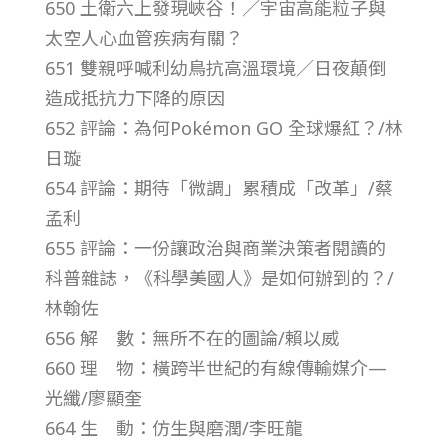
650 土衛六上發現峽谷！／宇宙高能粒子與
第
太空人心血管疾病有關？
651 雙親呼喊利幼鳥抗高溫環境／日夜顛倒
4
造成抵抗力下降的原因
652 評論：為何Pokémon GO 全球爆紅？/林
7
日璇
卷
654 評論：期待「微調」累積成「改革」/蔡
孟利
第
655 評論：一份讓政治與商業決策者閱讀的
科普雜誌，《科學美國人》是如何辦到的？/
9
林翰佐
656 解 數：無所不在的圖論/賴以威
期
660 理 物：橫跨半世紀的有線傳輸媒介—
光纖/廖顯奎
–
664 生 動：仿生與磨潤/李旺龍