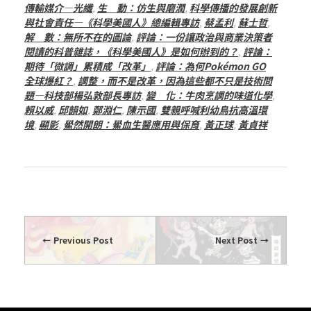
傳輸媒介—光纖
,
生 動：仿生與磨潤
,
科學傳播的發展創新
與社會責任—《科學美國人》總編輯專訪
,
蔡孟利
,
蘇士哲
,
解 數：無所不在的圖論
,
評論：一份讓政治與商業決策者
閱讀的科普雜誌，《科學美國人》是如何辦到的？
,
評論：
期待「微調」累積成「改革」
,
評論：為何Pokémon GO
全球爆紅？
,
調整，而不是改革，因為這些都不只是技術問
題—科技部楊弘敦部長專訪
,
變 化：牛肉烹調的味道化學
,
賴以威
,
邱韻如
,
鄭淵仁
,
陳示國
,
雙親呼喊利幼鳥抗高溫環
境
,
顯影
,
鱟然開朗：鱟血生醫應用與保育
,
黃正球
,
黃貞祥
Previous Post
Next Post