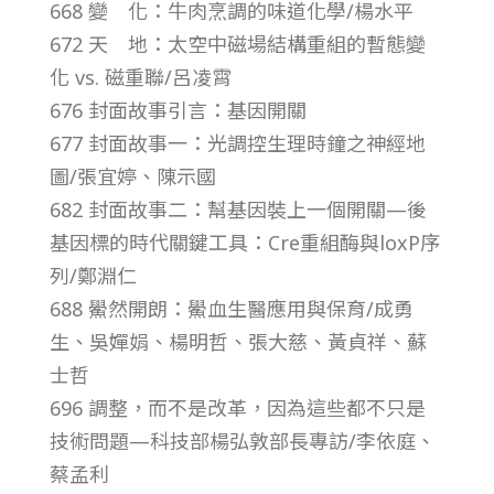
668 變 化：牛肉烹調的味道化學/楊水平
總
672 天 地：太空中磁場結構重組的暫態變
號
化 vs. 磁重聯/呂凌霄
676 封面故事引言：基因開關
第
677 封面故事一：光調控生理時鐘之神經地
圖/張宜婷、陳示國
5
682 封面故事二：幫基因裝上一個開關—後
基因標的時代關鍵工具：Cre重組酶與loxP序
6
列/鄭淵仁
688 鱟然開朗：鱟血生醫應用與保育/成勇
1
生、吳嬋娟、楊明哲、張大慈、黃貞祥、蘇
士哲
期
696 調整，而不是改革，因為這些都不只是
技術問題—科技部楊弘敦部長專訪/李依庭、
蔡孟利