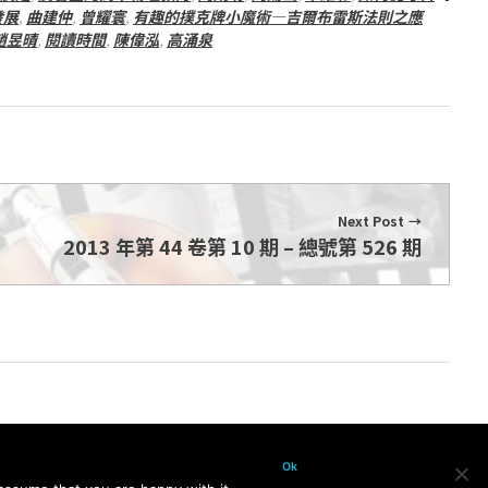
發展
,
曲建仲
,
曾耀寰
,
有趣的撲克牌小魔術—吉爾布雷斯法則之應
趙昱晴
,
閱讀時間
,
陳偉泓
,
高涌泉
Next Post
2013 年第 44 卷第 10 期 – 總號第 526 期
Ok