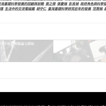
臺灣基礎科學發展的回顧與前瞻
,
張之傑
,
張慶瑞
,
彭良禎
,
政府角色與科學
整理
,
生活中的交流電磁鐵
,
胡守仁
,
臺灣基礎科學研究近年的發展
,
范賢娟
,
© 2026 科學月刊五十年大全 All rights reserved.