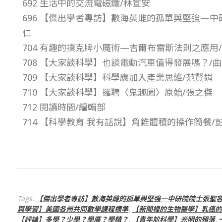
692 生活中的交流電磁鐵/林宣安
期
696 【傑出學者專訪】數海英雌的孤單與堅強—中
仁
–
704 有趣的撲克牌小魔術—吉爾布雷斯法則之應用
708 【大家談科學】也談電動汽車值得發展嗎？/
總
709 【大家談科學】科學應加入產業思維/范賢娟
號
710 【大家談科學】羅聘〈鬼趣圖〉原始/張之傑
712 閱讀時間/編輯部
第
714 【科學教育 我有話說】角錐體積的操作簡餐/
5
2
5
Tags:
【傑出學者專訪】數海英雌的孤單與堅強—中研院院士張聖
與學習】美國各州共同數學課程標準
,
【新聞裡的生物醫學】乳癌的
【評論】多學？少學？學廣？學精？
,
【青年尬科學】光明的殞落
,