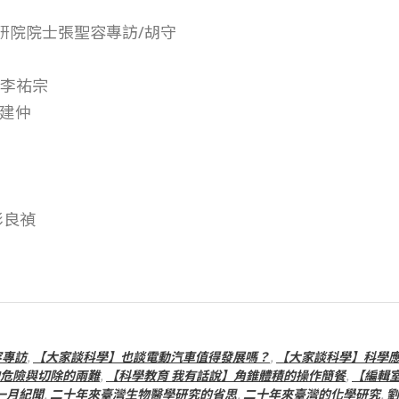
研院院士張聖容專訪/胡守
/李祐宗
曲建仲
彭良禎
容專訪
,
【大家談科學】也談電動汽車值得發展嗎？
,
【大家談科學】科學
危險與切除的兩難
,
【科學教育 我有話說】角錐體積的操作簡餐
,
【編輯
一月紀聞
,
二十年來臺灣生物醫學研究的省思
,
二十年來臺灣的化學研究
,
劉