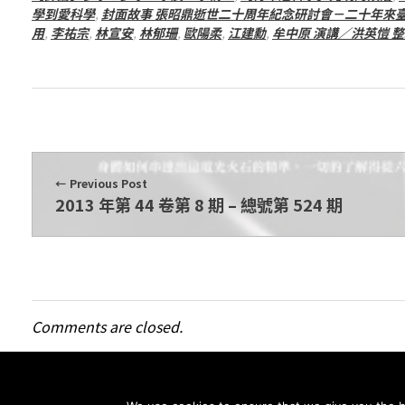
期
學到愛科學
,
封面故事 張昭鼎逝世二十周年紀念研討會－二十年來
用
,
李祐宗
,
林宣安
,
林郁珊
,
歐陽柔
,
江建勳
,
牟中原 演講／洪英愷 
Previous Post
2013 年第 44 卷第 8 期 – 總號第 524 期
Comments are closed.