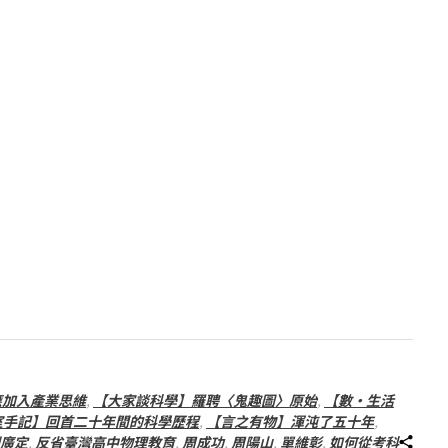
應加入產業思維
,
【大家談科學】羅聘〈鬼趣圖〉原始
,
【數‧生活
室手記】回首二十年間的科學歷程
,
【言之有物】渾沌了五十年
,
廣定
,
反省臺灣高中物理教育
,
周成功
,
周陽山
,
單維彰
,
如何從考科