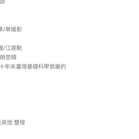
輯部
準/單維彰
難/江建勳
、趙昱晴
二十年來臺灣基礎科學發展的
洪英愷 整理