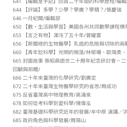
641 【編輯室手記】回首二十年間的科學歷程/編
3
644 【評論】多學？少學？學廣？學精？/張慶瑞
646 一月紀聞/編輯部
年
650 【數‧生活與學習】美國各州共同數學課程標
653 【言之有物】渾沌了五十年/曾耀寰
第
656 【新聞裡的生物醫學】乳癌的危險與切除的兩
660 【青年尬科學】光明的殞落/林郁珊、歐陽柔
4
665 封面故事 張昭鼎逝世二十周年紀念研討會－
回顧與前瞻/
4
666 二十年來臺灣的化學研究/劉廣定
卷
672 二十年來臺灣生物醫學研究的省思/周成功
675 反省臺灣高中物理教育/高涌泉
第
678 如何從考科學到愛科學/陳偉泓
682 臺灣基礎科學研究近年的發展/牟中原 演講／
9
685 政府角色與科學發展/周陽山