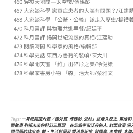
460 穿梭天地間—太空梭/傅鶴齡
期
467 大家談科學 戀童症患者的大腦有問題？/江建
468 大家談科學 「公釐、公絲」該走入歷史/楊禮
–
470 科月書評 與物理共進早餐/紀延平
472 科月書評 揭開世紀流感的真相/江建勳
總
473 閱讀時間 科學家的風格/編輯部
號
474 科學史話 東西方書籍的裝幀/陳大川
476 科學開天窗 「維」出碎形之美/徐健策
第
478 科學家書房小物 「森」活大師/蔡雅文
4
6
2
Tags:
一月紀聞國內篇／國外篇
,
傅鶴齡
,
公絲」該走入歷史
,
單維彰
面故事 引領未來的科幻三巨頭—在浩瀚宇宙泛舟的人
,
封面故事 
頭晃腦的飲水鳥
,
數・生活與學習 乘法與記憶
,
曾耀寰
,
李俊毅
,
李偉