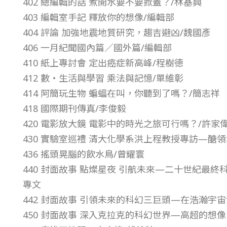
402 總編輯的話 煮開水要不要掀蓋？/林基興
8
403 編輯室手記 釋放你的想像/編輯部
404 評論 加強地震地質研究，趨吉避凶/魏國彥
年
406 一月紀聞國內篇／國外篇/編輯部
410 紙上專討會 定出癌症新高峰/程樹德
第
412 數・生活與學習 乘法與記憶/單維彰
414 阿簡玩生物 蝙蝠在叫，你聽到了嗎？/簡志祥
3
418 國際期刊傳真/李俊毅
420 電影放大鏡 電影中的時光之旅可行嗎？/許家
9
430 實驗室巡禮 清大化學系洪上程教授專訪—醣
卷
436 搖頭晃腦的飲水鳥/曾耀寰
440 封面故事 點燦星夜 引航未來—二十世紀最終
第
專文
442 封面故事 引領未來的科幻三巨頭—在浩瀚宇
6
450 封面故事 深入克拉克的科幻世界—高超的想