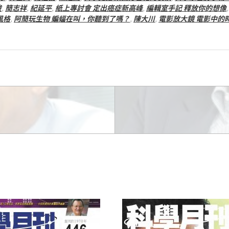
梭
,
簡志祥
,
紀延平
,
紙上專討會 定出癌症新高峰
,
編輯室手記 釋放你的想像
風格
,
阿簡玩生物 蝙蝠在叫，你聽到了嗎？
,
陳大川
,
電影放大鏡 電影中的