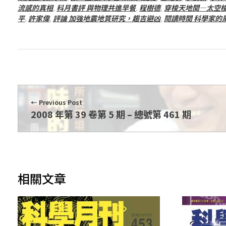
期
流感的真相
,
科月書評 與物理共進早餐
,
程樹德
,
穿梭天地間—太空
平
,
許家偉
,
評論 加強地震地質研究，趨吉避凶
,
閱讀時間 科學家的
Previous Post
2008 年第 39 卷第 5 期 – 總號第 461 期
相關文章