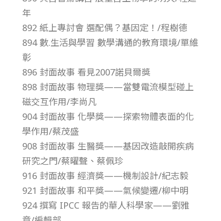
年
第
892 紙上專討會 選配偶？基因定！/程樹德
894 數.生活與學習 數學溝通的教育環境/單維
3
彰
896 封面故事 看見2007諾貝爾獎
8
898 封面故事 物理獎——當雙電流模型碰上
卷
磁交互作用/李尚凡
904 封面故事 化學獎——探索物體表面的化
第
學作用/蔡茂盛
908 封面故事 生醫獎——基因改造敲開疾病
1
研究之門/蔡曜聲、蔡佩珍
916 封面故事 經濟獎——機制設計/紀志毅
2
921 封面故事 和平獎——氣候變遷/柳中明
924 撰寫 IPCC 報告的華人科學家——劉雅
期
章/編輯部