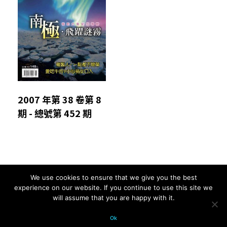
2007 年第 38 卷第 8
期 - 總號第 452 期
We use cookies to ensure that we give you the best
Comments are closed.
experience on our website. If you continue to use this site we
will assume that you are happy with it.
© 2026 科學月刊五十年大全 All
Ok