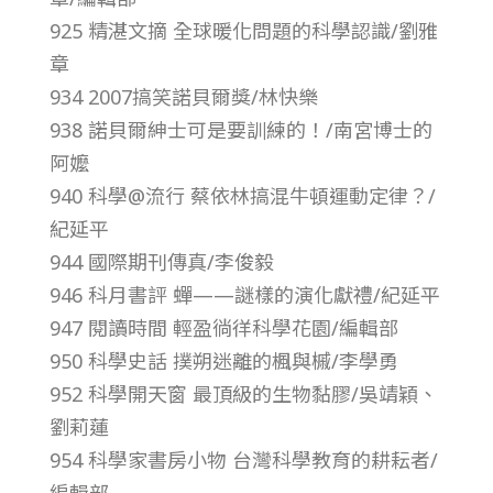
925 精湛文摘 全球暖化問題的科學認識/劉雅
–
章
總
934 2007搞笑諾貝爾獎/林快樂
938 諾貝爾紳士可是要訓練的！/南宮博士的
號
阿嬤
940 科學@流行 蔡依林搞混牛頓運動定律？/
第
紀延平
944 國際期刊傳真/李俊毅
4
946 科月書評 蟬——謎樣的演化獻禮/紀延平
947 閱讀時間 輕盈徜徉科學花園/編輯部
5
950 科學史話 撲朔迷離的楓與槭/李學勇
952 科學開天窗 最頂級的生物黏膠/吳靖穎、
6
劉莉蓮
期
954 科學家書房小物 台灣科學教育的耕耘者/
編輯部