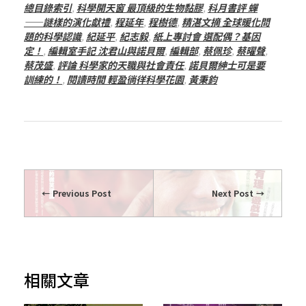
總目錄索引
,
科學開天窗 最頂級的生物黏膠
,
科月書評 蟬
——謎樣的演化獻禮
,
程延年
,
程樹德
,
精湛文摘 全球暖化問
題的科學認識
,
紀延平
,
紀志毅
,
紙上專討會 選配偶？基因
定！
,
編輯室手記 沈君山與諾貝爾
,
編輯部
,
蔡佩珍
,
蔡曜聲
,
蔡茂盛
,
評論 科學家的天職與社會責任
,
諾貝爾紳士可是要
訓練的！
,
閱讀時間 輕盈徜徉科學花園
,
黃秉鈞
Previous Post
Next Post
相關文章