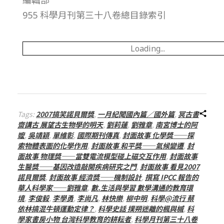
955 科學月刊第三十八卷總目錄索引
Loading...
Tags:
2007搞笑諾貝爾獎
,
一月紀聞國內篇／國外篇
,
冥古書
齋講古 展望古生物學的明天
,
劉莉蓮
,
劉雅章
,
南宮博士的阿
嬤
,
吳靖穎
,
單維彰
,
國際期刊傳真
,
封面故事 化學獎——探
索物體表面的化學作用
,
封面故事 和平獎——氣候變遷
,
封
面故事 物理獎——當雙電流模型碰上磁交互作用
,
封面故事
生醫獎——基因改造敲開疾病研究之門
,
封面故事 看見2007
諾貝爾獎
,
封面故事 經濟獎——機制設計
,
撰寫 IPCC 報告的
華人科學家——劉雅章
,
數.生活與學習 數學溝通的教育環
境
,
李俊毅
,
李學勇
,
李尚凡
,
林快樂
,
柳中明
,
科學@流行 蔡
依林搞混牛頓運動定律？
,
科學史話 撲朔迷離的楓與槭
,
科
學家書房小物 台灣科學教育的耕耘者
,
科學月刊第三十八卷