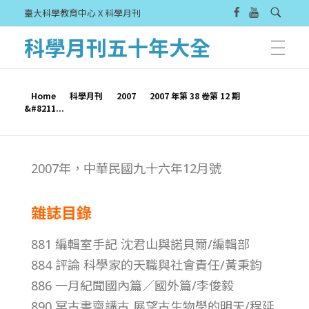
臺大科學教育中心 X 科學月刊
科學月刊五十年大全
Home
科學月刊
2007
2007 年第 38 卷第 12 期
&#8211...
2
2007年，中華民國九十六年12月號
0
雜誌目錄
0
881 編輯室手記 沈君山與諾貝爾/編輯部
7
884 評論 科學家的天職與社會責任/黃秉鈞
886 一月紀聞國內篇／國外篇/李俊毅
年
890 冥古書齋講古 展望古生物學的明天/程延