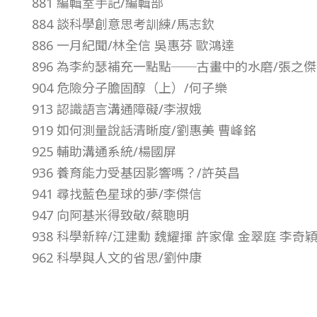
881 編輯室手記/編輯部
6
884 談科學創意思考訓練/馬志欽
886 一月紀聞/林全信 吳惠芬 歐鴻達
年
896 為李約瑟補充一點點──古畫中的水磨/張之傑
904 危險分子膽固醇（上）/何子樂
第
913 認識語言溝通障礙/李淑娥
919 如何測量說話清晰度/劉惠美 曹峰銘
2
925 輔助溝通系統/楊國屏
936 養育能力受基因影響嗎？/許英昌
7
941 尋找藍色星球的夢/李傑信
卷
947 向阿基米得致敬/蔡聰明
938 科學新粹/江建勳 魏耀揮 許家偉 金翠庭 李奇穎
第
962 科學與人文的省思/劉仲康
1