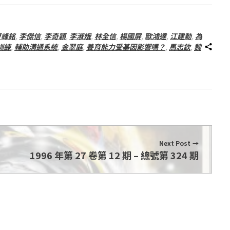
曹峰銘
,
李傑信
,
李奇穎
,
李淑娥
,
林全信
,
楊國屏
,
歐鴻達
,
江建勳
,
為
訓練
,
輔助溝通系統
,
金翠庭
,
養育能力受基因影響嗎？
,
馬志欽
,
魏
Next Post
1996 年第 27 卷第 12 期 – 總號第 324 期