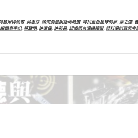
阿基米得致敬
,
吳惠芬
,
如何測量說話清晰度
,
尋找藍色星球的夢
,
張之傑
,
編輯室手記
,
蔡聰明
,
許家偉
,
許英昌
,
認識語言溝通障礙
,
談科學創意思考