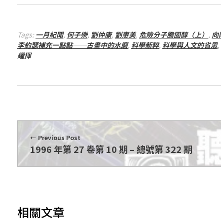
1
期
Tags:
一月紀聞
,
何子樂
,
劉仲康
,
劉惠美
,
危險分子膽固醇（上）
,
向
李約瑟補充一點點──古畫中的水磨
,
科學新粹
,
科學與人文的省思
,
耀揮
–
總
號
Previous Post
第
1996 年第 27 卷第 10 期 – 總號第 322 期
3
2
相關文章