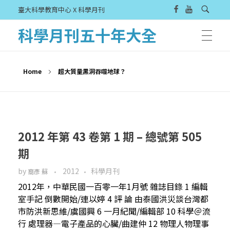
臺大科學教育中心 X 科學月刊
科學月刊五十年大全
Home
超大質量黑洞吞噬地球？
2012 年第 43 卷第 1 期 – 總號第 505
期
by
2012
科學月刊
裔彥 蘇
2012年，中華民國一百零一年1月號 雜誌目錄 1 編輯
室手記 倒數開始/連以婷 4 評 論 由泰國洪災談台灣都
市防洪新思維/虞國興 6 一月紀聞/編輯部 10 科學＠流
行 處理器—電子產品的心臟/曲建仲 12 物理人物理事