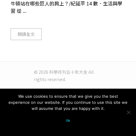
牛頓站在哪些巨人的肩上？/紀延平 14 數．生活與學
習 從 ...
閱讀全文
© 2026 科學月刊五十年大全 All
rights reserved.
We use cookies to ensure that we give you the best
experience on our website. If you continue to use this site we
will assume that you are happy with it.
Ok