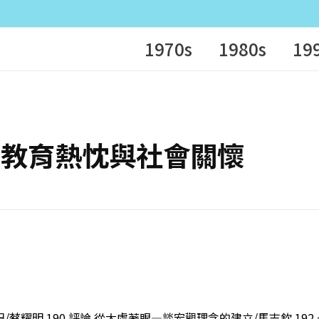
1970s
1980s
19
談吳憲的教育熱忱與社會關懷
/蔡耀明 190 評論 從大處著眼—談宏觀理念的建立/馬志欽 192 