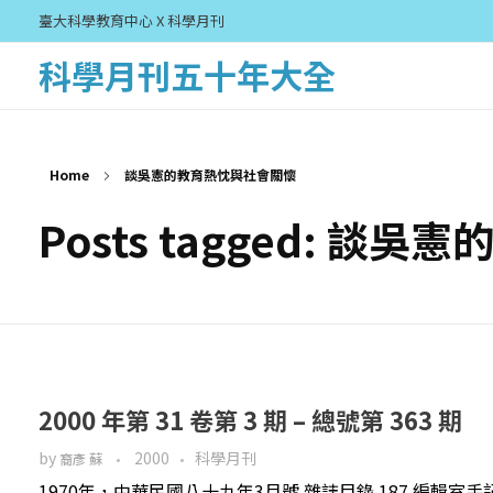
臺大科學教育中心 X 科學月刊
科學月刊五十年大全
Home
談吳憲的教育熱忱與社會關懷
Posts tagged: 
2000 年第 31 卷第 3 期 – 總號第 363 期
by
2000
科學月刊
裔彥 蘇
1970年，中華民國八十九年3月號 雜誌目錄 187 編輯室手記