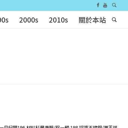
90s
2000s
2010s
關於本站
一月紀聞196 材料科學專輯/程一麟 198 認識不鏽鋼/蕭玉祥