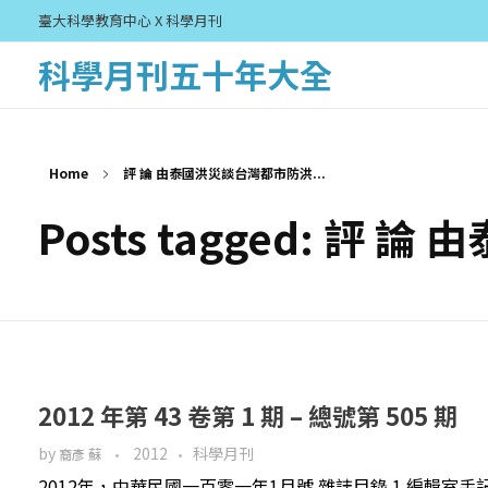
臺大科學教育中心 X 科學月刊
科學月刊五十年大全
Home
評 論 由泰國洪災談台灣都市防洪...
Posts tagged: 
2012 年第 43 卷第 1 期 – 總號第 505 期
by
2012
科學月刊
裔彥 蘇
2012年，中華民國一百零一年1月號 雜誌目錄 1 編輯室手記