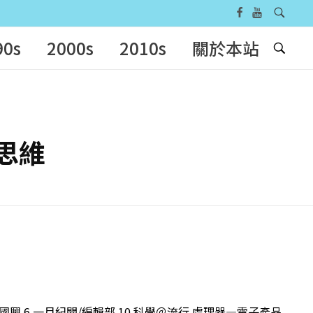
90s
2000s
2010s
關於本站
新思維
國興 6 一月紀聞/編輯部 10 科學＠流行 處理器—電子產品