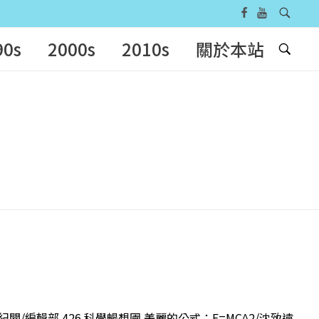
90s
2000s
2010s
關於本站
紀聞/編輯部 426 科學暢想園 美麗的公式：E=MC^2/沈致遠