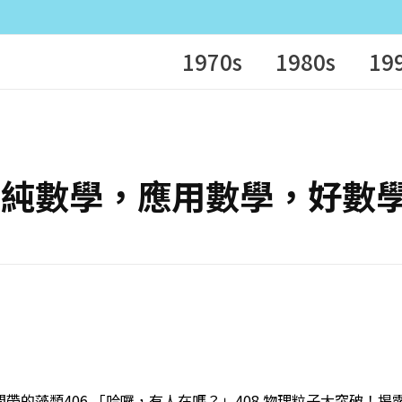
1970s
1980s
19
解．數：純數學，應用數學，好數
門潮間帶的藻類406 「哈囉，有人在嗎？」408 物理粒子大突破