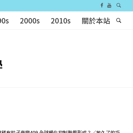
90s
2000s
2010s
關於本站
學
！揭露稀有粒子衰變409 全球暖化抑制颱風形成？／放久了的巧