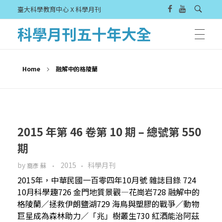
臺大科學教育中心 X 科學月刊
科學月刊五十年大全
Home
融解中的格陵蘭
2015 年第 46 卷第 10 期 – 總號第 550
期
by
2015
科學月刊
裔彥 蘇
2015年，中華民國一百零四年10月號 雜誌目錄 724
10月科學趣726 金門地質景觀—花崗岩728 融解中的
格陵蘭／拯救伊朗鹽湖729 海鳥與塑膠的戰爭／動物
巨星成為森林助力／「兆」樹叢生730 紅酒能治阿茲