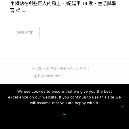
牛頓站在哪些巨人的肩上？/紀延平 14 數．生活與學
習 從 ...
閱讀全文
© 2026 科學月刊五十年大全 All
rights reserved.
We use cookies to ensure that we give you the best
experience on our website. If you continue to use this site we
will assume that you are happy with it.
Ok