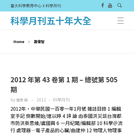
臺大科學教育中心 X 科學月刊
科學月刊五十年大全
Home
蕭偉智
2012 年第 43 卷第 1 期 – 總號第 505
期
by
2012
科學月刊
裔彥 蘇
2012年，中華民國一百零一年1月號 雜誌目錄 1 編輯
室手記 倒數開始/連以婷 4 評 論 由泰國洪災談台灣都
市防洪新思維/虞國興 6 一月紀聞/編輯部 10 科學＠流
行 處理器—電子產品的心臟/曲建仲 12 物理人物理事