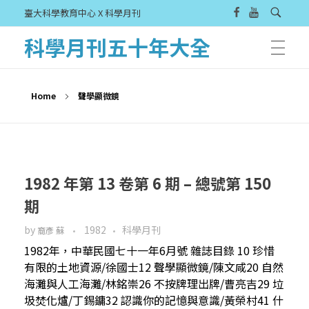
臺大科學教育中心 X 科學月刊
科學月刊五十年大全
Home
聲學顯微鏡
1982 年第 13 卷第 6 期 – 總號第 150
期
by
1982
科學月刊
裔彥 蘇
1982年，中華民國七十一年6月號 雜誌目錄 10 珍惜
有限的土地資源/徐國士12 聲學顯微鏡/陳文咸20 自然
海灘與人工海灘/林銘崇26 不按牌理出牌/曹亮吉29 垃
圾焚化爐/丁錫鏞32 認識你的記憶與意識/黃榮村41 什