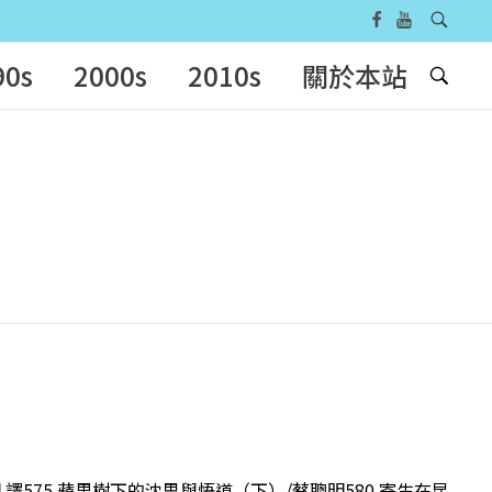
90s
2000s
2010s
關於本站
 譯575 蘋果樹下的沈思與悟道（下）/蔡聰明580 寄生在昆