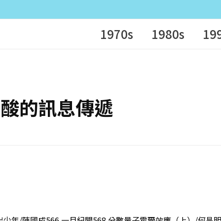
1970s
1980s
19
述視黃酸的訊息傳遞
出少年/陳國成566 一月紀聞568 分數量子霍爾效應（上）/何昌明