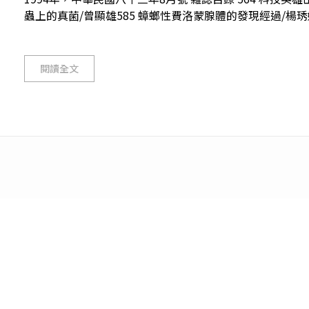
蟲上的真菌/曾顯雄585 蟑螂性費洛蒙腺體的發現經過/楊琇婷 
閱讀全文