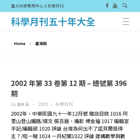
臺大科學教育中心 X 科學月刊
科學月刊五十年大全
Home
盧鴻興
2002 年第 33 卷第 12 期 – 總號第 396
期
by
2002
科學月刊
裔彥 蘇
2002年，中華民國九十一年12月號 雜誌目錄 1016 阿
里山登山鐵路/撰文 張百器、攝影 傅金福 1017 編輯室
手記/編輯部 1020 評論 台灣為何出不了諾貝爾獎得
主？/程一駿 1024 一月紀聞1022 評論 建構數學與數