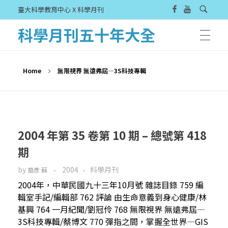
臺大科學教育中心 X 科學月刊
科學月刊五十年大全
Home
無限視界 無遠弗屆—3S科技專輯
2004 年第 35 卷第 10 期 – 總號第 418
期
by
2004
科學月刊
裔彥 蘇
2004年，中華民國九十三年10月號 雜誌目錄 759 編
輯室手記/編輯部 762 評論 由生命意義到身心健康/林
基興 764 一月紀聞/劉冠伶 768 無限視界 無遠弗屆—
3S科技專輯/蔡博文 770 彈指之間，掌握全世界—GIS