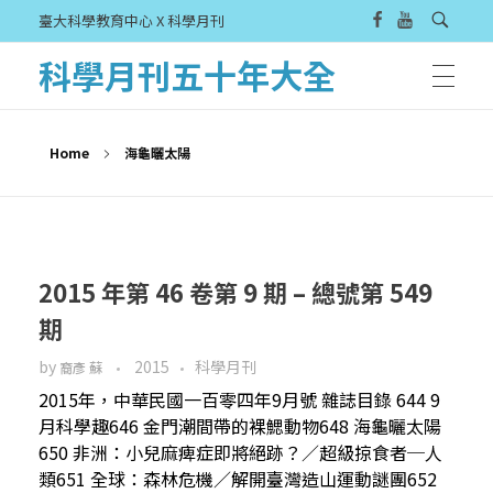
臺大科學教育中心 X 科學月刊
科學月刊五十年大全
Home
海龜曬太陽
2015 年第 46 卷第 9 期 – 總號第 549
期
by
2015
科學月刊
裔彥 蘇
2015年，中華民國一百零四年9月號 雜誌目錄 644 9
月科學趣646 金門潮間帶的裸鰓動物648 海龜曬太陽
650 非洲：小兒麻痺症即將絕跡？／超級掠食者─人
類651 全球：森林危機／解開臺灣造山運動謎團652