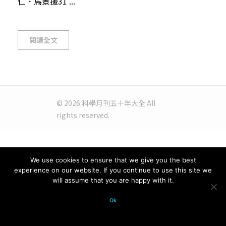
仁．馬景援31 ...
閱讀全文
© 2026 科學月刊五十年大全 All
rights reserved.
We use cookies to ensure that we give you the best
experience on our website. If you continue to use this site we
will assume that you are happy with it.
Ok