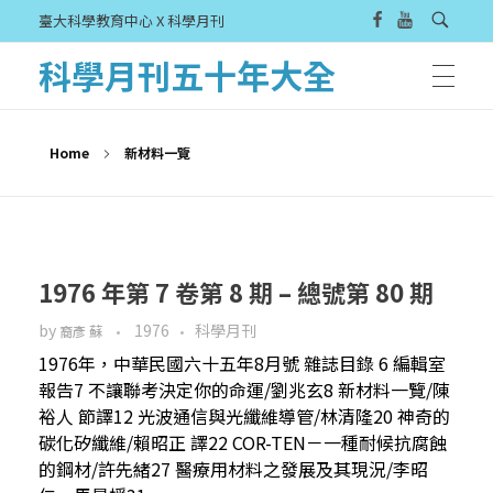
臺大科學教育中心 X 科學月刊
科學月刊五十年大全
Home
新材料一覽
1976 年第 7 卷第 8 期 – 總號第 80 期
by
1976
科學月刊
裔彥 蘇
1976年，中華民國六十五年8月號 雜誌目錄 6 編輯室
報告7 不讓聯考決定你的命運/劉兆玄8 新材料一覽/陳
裕人 節譯12 光波通信與光纖維導管/林清隆20 神奇的
碳化矽纖維/賴昭正 譯22 COR-TEN－一種耐候抗腐蝕
的鋼材/許先緒27 醫療用材料之發展及其現況/李昭