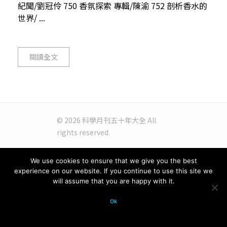
紀聞/劉冠伶 750 香氛探索 專輯/陳渝 752 剖析香水的
世界/ ...
閱讀全文
© 2026 科學月刊五十年大全 All
rights reserved.
We use cookies to ensure that we give you the best
experience on our website. If you continue to use this site we
will assume that you are happy with it.
Ok