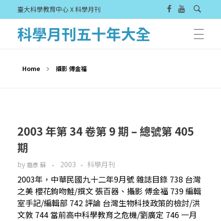
臺大科學教育中心 X 科學月刊
科學月刊五十年大全
Home
攝影 傅金福
2003 年第 34 卷第 9 期 – 總號第 405
期
by
2003
科學月刊
裔彥 蘇
2003年，中華民國九十二年9月號 雜誌目錄 738 台灣
之美 櫻花鉤吻鮭/撰文 張百器、攝影 傅金福 739 編輯
室手記/編輯部 742 評論 台灣生物科技政策的檢討/洪
文敦 744 當前高中科學教育之危機/劉廣定 746 一月